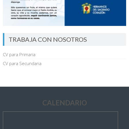
TRABAJA CON NOSOTROS
CV para Primaria
CV para Secundaria
CALENDARIO