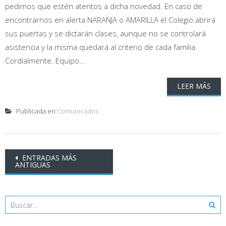
pedimos que estén atentos a dicha novedad. En caso de
encontrarnos en alerta NARANJA o AMARILLA el Colegio abrirá
sus puertas y se dictarán clases, aunque no se controlará
asistencia y la misma quedará al criterio de cada familia.
Cordialmente. Equipo...
LEER MÁS
Publicada en
Comunicados
Ir
ENTRADAS MÁS
ANTIGUAS
a
las
entradas