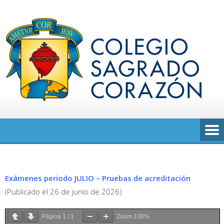
Saltar
al
contenido
Exámenes periodo JULIO – Pruebas de acreditación
(Publicado el 26 de junio de 2026)
Página
1
/
1
Zoom
100%