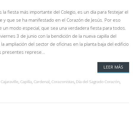
 la fiesta más importante del Colegio, es un día para festejar el
e y que se ha manifestado en el Corazón de Jesús. Por eso
e un modo especial, que sea una verdadera fiesta para todos.
rnes 3 de junio con la bendición de la nueva capilla del
la ampliación del sector de oficinas en la planta baja del edificio
s presentes represe...
LEER MÁS
,
Cajaraville
,
Capilla
,
Cardenal
,
Corazonistas
,
Día del Sagrado Corazón
,