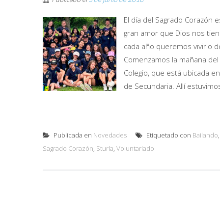
El día del Sagrado Corazón es
gran amor que Dios nos tien
cada año queremos vivirlo d
Comenzamos la mañana del vie
Colegio, que está ubicada en 
de Secundaria. Allí estuvimo
Publicada en
Novedades
Etiquetado con
Bailando
Sagrado Corazón
,
Sturla
,
Voluntariado