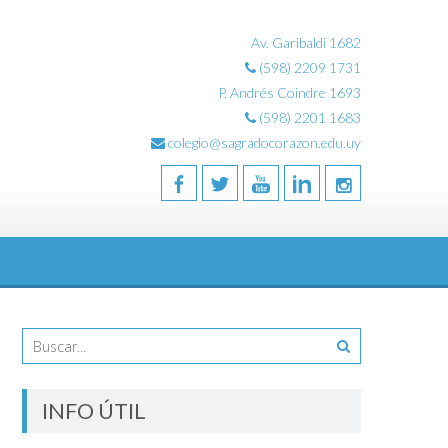
Av. Garibaldi 1682
(598) 2209 1731
P. Andrés Coindre 1693
(598) 2201 1683
colegio@sagradocorazon.edu.uy
INFO ÚTIL