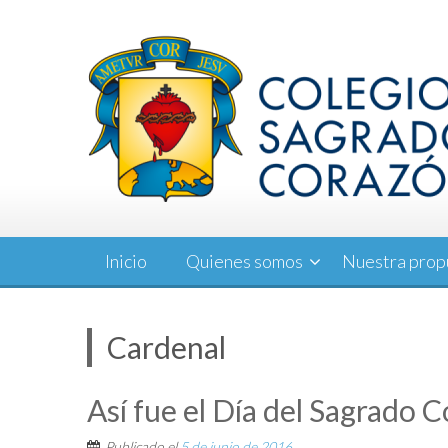
Saltar
al
contenido
Inicio
Quienes somos
Nuestra prop
Cardenal
Así fue el Día del Sagrado 
Publicado el
5 de junio de 2016