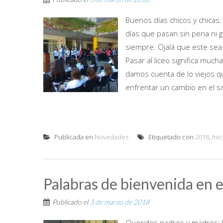
Buenos días chicos y chicas:
días que pasan sin pena ni 
siempre. Ojalá que este sea
Pasar al liceo significa muc
damos cuenta de lo viejos qu
enfrentar un cambio en el si
Publicada en
Novedades
Etiquetado con
2018
,
Inic
Palabras de bienvenida en el
Publicado el
3 de marzo de 2018
Queridos padres y madres: E