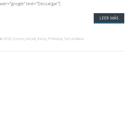
ewer="google" text="Descargar"]
LEER MÁS
on
2018
,
Cursos
,
Inicial
,
Inicio
,
Primaria
,
Secundaria