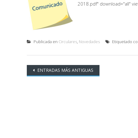
2018.pdf" download="all" vi
Publicada en
Circulares
,
Novedades
Etiquetado c
Ir
ENTRADAS MÁS ANTIGUAS
a
las
entradas