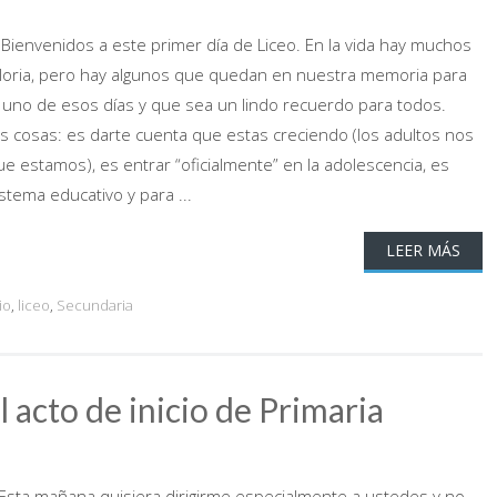
 Bienvenidos a este primer día de Liceo. En la vida hay muchos
gloria, pero hay algunos que quedan en nuestra memoria para
 uno de esos días y que sea un lindo recuerdo para todos.
has cosas: es darte cuenta que estas creciendo (los adultos nos
e estamos), es entrar “oficialmente” en la adolescencia, es
stema educativo y para ...
LEER MÁS
io
,
liceo
,
Secundaria
 acto de inicio de Primaria
sta mañana quisiera dirigirme especialmente a ustedes y no