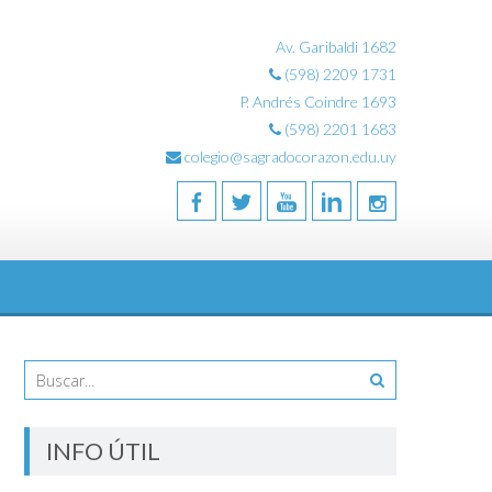
Av. Garibaldi 1682
(598) 2209 1731
P. Andrés Coindre 1693
(598) 2201 1683
colegio@sagradocorazon.edu.uy
INFO ÚTIL