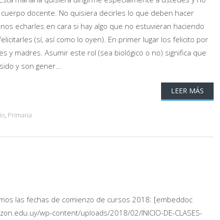
al cuerpo docente. No quisiera decirles lo que deben hacer
nos echarles en cara si hay algo que no estuvieran haciendo
licitarles (sí, así como lo oyen). En primer lugar los felicito por
 y madres. Asumir este rol (sea biológico o no) significa que
 sido y son gener...
LEER MÁS
io
,
Primaria
amos las fechas de comienzo de cursos 2018: [embeddoc
azon.edu.uy/wp-content/uploads/2018/02/INICIO-DE-CLASES-