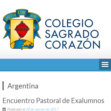
Saltar
al
contenido
Argentina
Encuentro Pastoral de Exalumnos
Publicado el
28 de agosto de 2017