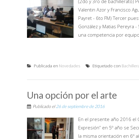
(2do y 3ro de bachillerato) 
Valentin Azor y Francisco Agu
Payret - 6to FM) Tercer pues
González y Matias Pereyra - 
una competencia por equipo.
Publicada en
Novedades
Etiquetado con
Bachiller
Una opción por el arte
Publicado el
26 de septiembre de 2016
En el presente año 2016 el Co
Expresión” en 5º año se Secu
la misma orientación en 6º a