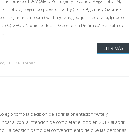
Primer puesto: F.A.V (Alejo Portugau y Facundo Vega - 6to FM;
ilar - 5to C) Segundo puesto: Tanby (Tania Aguirre y Gabriela
to: Tangananica Team (Santiago Zas, Joaquín Ledesma, Ignacio
5to C) GEODIN quiere decir: "Geometría Dinámica" Se trata de
..
LEER MÁS
ato
,
GEODIN
,
Torneo
legio tomó la decisión de abrir la orientación “Arte y
ndaria, con la intención de completar el ciclo en 2017 al abrir
ño. La decisión partió del convencimiento de que las personas