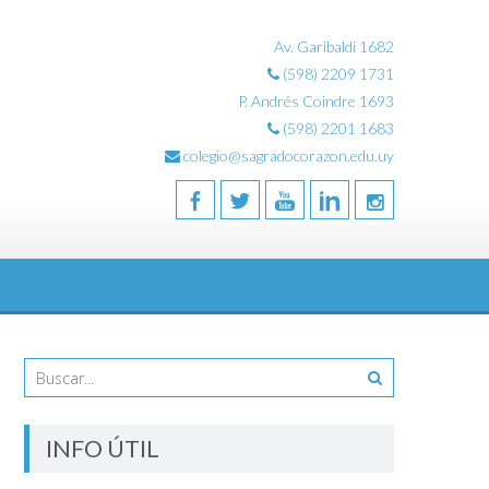
Av. Garibaldi 1682
(598) 2209 1731
P. Andrés Coindre 1693
(598) 2201 1683
colegio@sagradocorazon.edu.uy
INFO ÚTIL