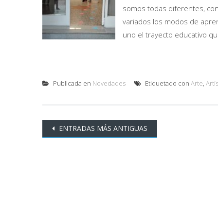
somos todas diferentes, con 
variados los modos de apre
uno el trayecto educativo qu
Publicada en
Novedades
Etiquetado con
Arte
,
Artí
Ir
ENTRADAS MÁS ANTIGUAS
a
las
entradas