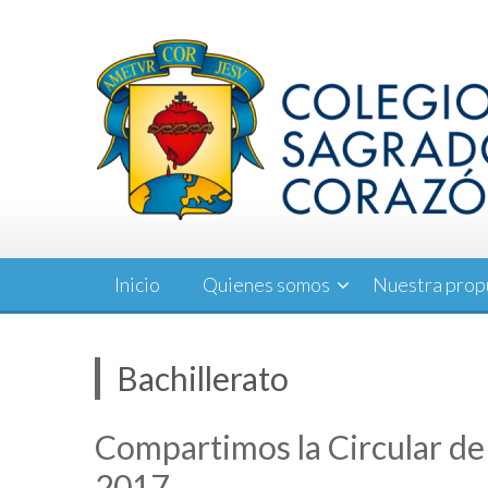
Saltar
al
contenido
Inicio
Quienes somos
Nuestra prop
Bachillerato
Compartimos la Circular de f
2017