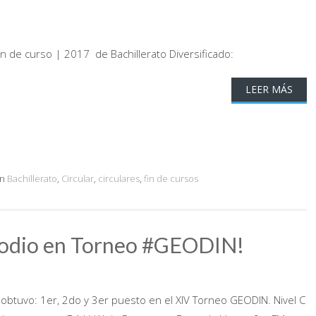
in de curso | 2017 de Bachillerato Diversificado:
LEER MÁS
on
Bachillerato
,
Circular
,
circulares
,
fin de cursos
podio en Torneo #GEODIN!
obtuvo: 1er, 2do y 3er puesto en el XIV Torneo GEODIN. Nivel C