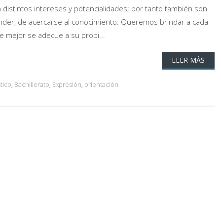
distintos intereses y potencialidades; por tanto también son
nder, de acercarse al conocimiento. Queremos brindar a cada
e mejor se adecue a su propi...
LEER MÁS
stico
,
Bachillerato
,
Expresión
,
orientación